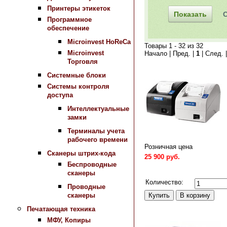
Принтеры этикеток
Программное
обеспечение
Microinvest HoReCa
Товары 1 - 32 из 32
Microinvest
Начало | Пред. |
1
| След. 
Торговля
Системные блоки
Системы контроля
доступа
Интеллектуальные
замки
Терминалы учета
рабочего времени
Розничная цена
Сканеры штрих-кода
25 900 руб.
Беспроводные
Сравнить
сканеры
Количество:
Проводные
сканеры
Печатающая техника
МФУ, Копиры