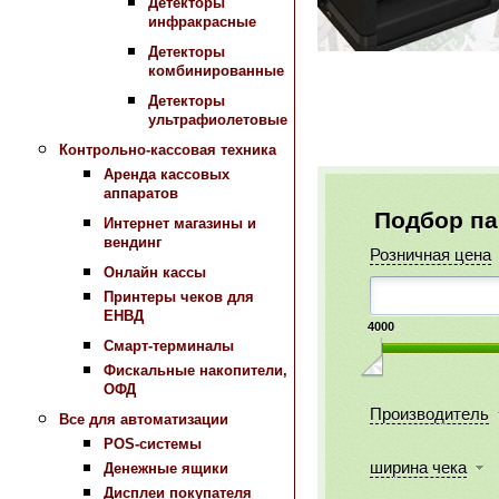
Детекторы
инфракрасные
Детекторы
комбинированные
Детекторы
ультрафиолетовые
Контрольно-кассовая техника
Аренда кассовых
аппаратов
Подбор п
Интернет магазины и
вендинг
Розничная цена
Онлайн кассы
Принтеры чеков для
ЕНВД
4000
Смарт-терминалы
Фискальные накопители,
ОФД
Производитель
Все для автоматизации
POS-системы
ширина чека
Денежные ящики
Дисплеи покупателя