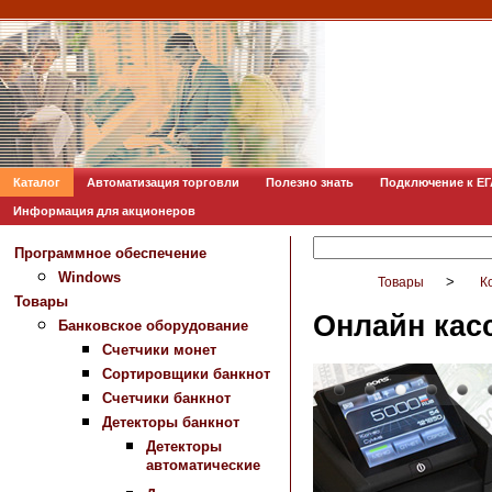
Каталог
Автоматизация торговли
Полезно знать
Подключение к Е
Информация для акционеров
Программное обеспечение
Windows
>
Товары
К
Товары
Онлайн кас
Банковское оборудование
Счетчики монет
Сортировщики банкнот
Счетчики банкнот
Детекторы банкнот
Детекторы
автоматические