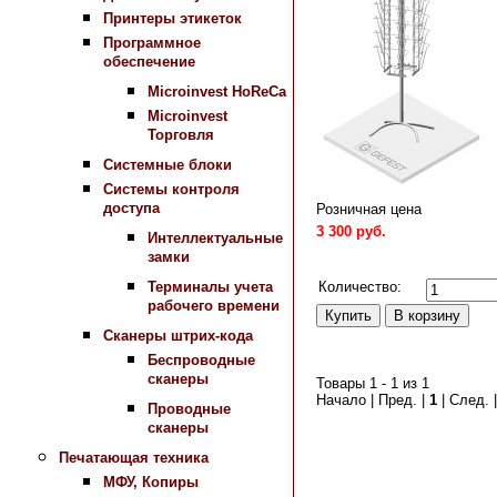
Принтеры этикеток
Программное
обеспечение
Microinvest HoReCa
Microinvest
Торговля
Системные блоки
Системы контроля
доступа
Розничная цена
3 300 руб.
Интеллектуальные
замки
Сравнить
Количество:
Терминалы учета
рабочего времени
Сканеры штрих-кода
Беспроводные
сканеры
Товары 1 - 1 из 1
Начало | Пред. |
1
| След. 
Проводные
сканеры
Печатающая техника
МФУ, Копиры