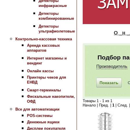
Детекторы
инфракрасные
Детекторы
комбинированные
Детекторы
ультрафиолетовые
О _н _л _а_
Контрольно-кассовая техника
Аренда кассовых
аппаратов
Подбор п
Интернет магазины и
вендинг
Производитель
Онлайн кассы
Принтеры чеков для
ЕНВД
Смарт-терминалы
Фискальные накопители,
Товары 1 - 1 из 1
ОФД
Начало | Пред. |
1
| След. 
Все для автоматизации
POS-системы
Денежные ящики
Дисплеи покупателя