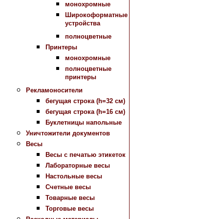
монохромные
Широкоформатные
устройства
полноцветные
Принтеры
монохромные
полноцветные
принтеры
Рекламоносители
бегущая строка (h=32 см)
бегущая строка (h=16 см)
Буклетницы напольные
Уничтожители документов
Весы
Весы с печатью этикеток
Лабораторные весы
Настольные весы
Счетные весы
Товарные весы
Торговые весы