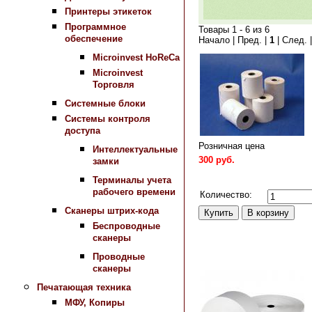
Принтеры этикеток
Программное
Товары 1 - 6 из 6
обеспечение
Начало | Пред. |
1
| След. 
Microinvest HoReCa
Microinvest
Торговля
Системные блоки
Системы контроля
доступа
Розничная цена
Интеллектуальные
300 руб.
замки
Терминалы учета
Сравнить
рабочего времени
Количество:
Сканеры штрих-кода
Беспроводные
сканеры
Проводные
сканеры
Печатающая техника
МФУ, Копиры