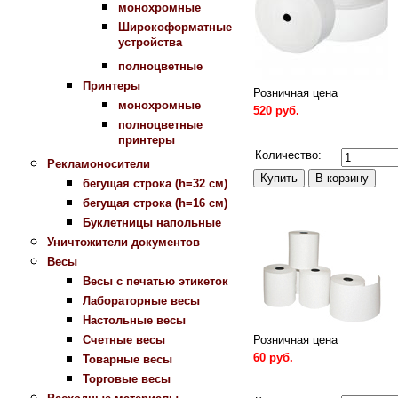
монохромные
Широкоформатные
устройства
полноцветные
Принтеры
Розничная цена
монохромные
520 руб.
полноцветные
Сравнить
принтеры
Количество:
Рекламоносители
бегущая строка (h=32 см)
бегущая строка (h=16 см)
Буклетницы напольные
Уничтожители документов
Весы
Весы с печатью этикеток
Лабораторные весы
Настольные весы
Розничная цена
Счетные весы
60 руб.
Товарные весы
Торговые весы
Сравнить