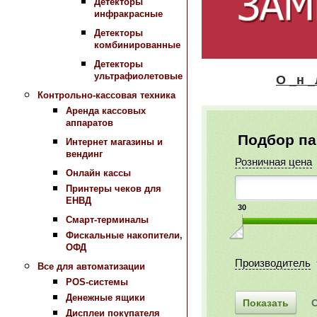
Детекторы
инфракрасные
Детекторы
комбинированные
Детекторы
ультрафиолетовые
О _н _л _а_
Контрольно-кассовая техника
Аренда кассовых
аппаратов
Подбор п
Интернет магазины и
вендинг
Розничная цена
Онлайн кассы
Принтеры чеков для
ЕНВД
30
Смарт-терминалы
Фискальные накопители,
ОФД
Производитель
Все для автоматизации
POS-системы
Денежные ящики
Дисплеи покупателя