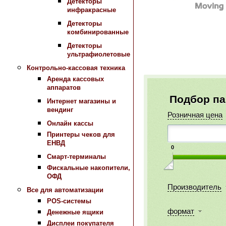
Детекторы
инфракрасные
Детекторы
комбинированные
Детекторы
ультрафиолетовые
Контрольно-кассовая техника
Аренда кассовых
аппаратов
Подбор п
Интернет магазины и
вендинг
Розничная цена
Онлайн кассы
Принтеры чеков для
ЕНВД
0
Смарт-терминалы
Фискальные накопители,
ОФД
Производитель
Все для автоматизации
POS-системы
формат
Денежные ящики
Дисплеи покупателя