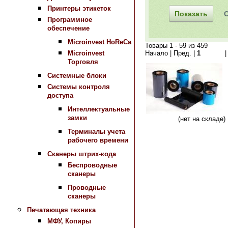
Принтеры этикеток
Программное
обеспечение
Microinvest HoReCa
Товары 1 - 59 из 459
Начало | Пред. |
1
2
3
4
5
Microinvest
Торговля
Системные блоки
Системы контроля
доступа
Интеллектуальные
замки
Сравнить
(нет на складе
Терминалы учета
рабочего времени
Сканеры штрих-кода
Беспроводные
сканеры
Проводные
сканеры
Печатающая техника
МФУ, Копиры