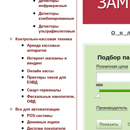
Детекторы
инфракрасные
Детекторы
комбинированные
Детекторы
ультрафиолетовые
О _н _л _а_ 
Контрольно-кассовая техника
Аренда кассовых
аппаратов
Подбор п
Интернет магазины и
вендинг
Розничная цена
Онлайн кассы
Принтеры чеков для
ЕНВД
3550
Смарт-терминалы
Фискальные накопители,
ОФД
Производитель
Все для автоматизации
POS-системы
Денежные ящики
Дисплеи покупателя