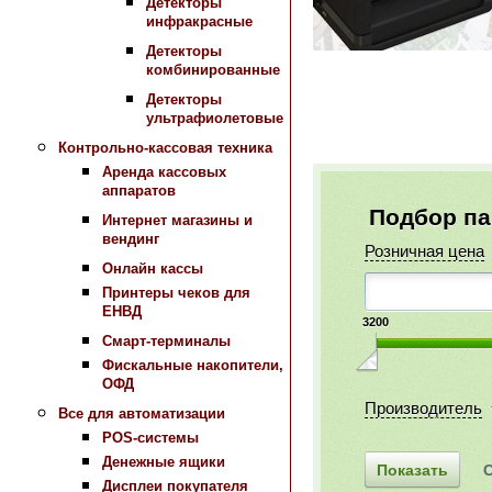
Детекторы
инфракрасные
Детекторы
комбинированные
Детекторы
ультрафиолетовые
Контрольно-кассовая техника
Аренда кассовых
аппаратов
Подбор п
Интернет магазины и
вендинг
Розничная цена
Онлайн кассы
Принтеры чеков для
ЕНВД
3200
Смарт-терминалы
Фискальные накопители,
ОФД
Производитель
Все для автоматизации
POS-системы
Денежные ящики
Дисплеи покупателя