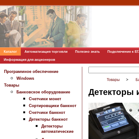
Каталог
Автоматизация торговли
Полезно знать
Подключение к Е
Информация для акционеров
Программное обеспечение
Windows
>
Товары
Б
Товары
Детекторы 
Банковское оборудование
Счетчики монет
Сортировщики банкнот
Счетчики банкнот
Детекторы банкнот
Детекторы
автоматические