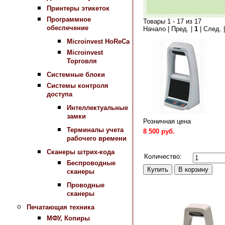
Принтеры этикеток
Программное
Товары 1 - 17 из 17
обеспечение
Начало | Пред. |
1
| След. 
Microinvest HoReCa
Microinvest
Торговля
Системные блоки
Системы контроля
доступа
Интеллектуальные
замки
Розничная цена
Терминалы учета
8 500 руб.
рабочего времени
Сравнить
Сканеры штрих-кода
Количество:
Беспроводные
сканеры
Проводные
сканеры
Печатающая техника
МФУ, Копиры