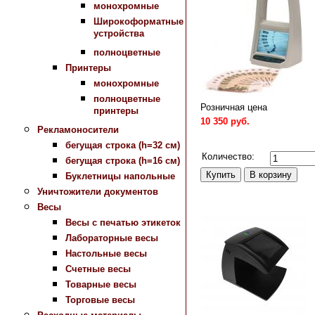
монохромные
Широкоформатные
устройства
полноцветные
Принтеры
монохромные
полноцветные
Розничная цена
принтеры
10 350 руб.
Рекламоносители
Сравнить
бегущая строка (h=32 см)
Количество:
бегущая строка (h=16 см)
Буклетницы напольные
Уничтожители документов
Весы
Весы с печатью этикеток
Лабораторные весы
Настольные весы
Счетные весы
Товарные весы
Торговые весы