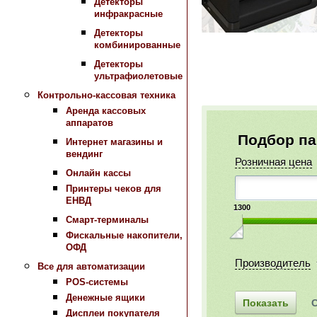
Детекторы
инфракрасные
Детекторы
комбинированные
Детекторы
ультрафиолетовые
Контрольно-кассовая техника
Аренда кассовых
аппаратов
Подбор п
Интернет магазины и
вендинг
Розничная цена
Онлайн кассы
Принтеры чеков для
ЕНВД
1300
Смарт-терминалы
Фискальные накопители,
ОФД
Производитель
Все для автоматизации
POS-системы
Денежные ящики
Дисплеи покупателя