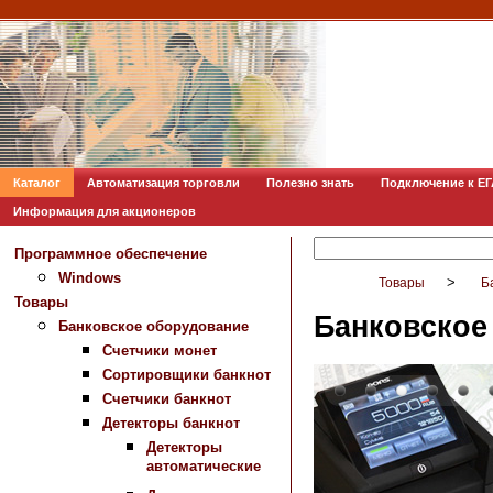
Каталог
Автоматизация торговли
Полезно знать
Подключение к Е
Информация для акционеров
Программное обеспечение
Windows
>
Товары
Б
Товары
Банковское
Банковское оборудование
Счетчики монет
Сортировщики банкнот
Счетчики банкнот
Детекторы банкнот
Детекторы
автоматические