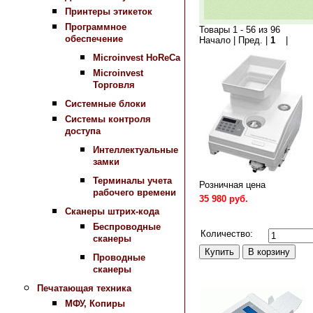
Принтеры этикеток
Программное
Товары 1 - 56 из 96
обеспечение
Начало | Пред. |
1
2
|
След
Microinvest HoReCa
Microinvest
Торговля
Системные блоки
Системы контроля
доступа
Интеллектуальные
замки
Терминалы учета
Розничная цена
рабочего времени
35 980 руб.
Сканеры штрих-кода
Сравнить
Беспроводные
Количество:
сканеры
Проводные
сканеры
Печатающая техника
МФУ, Копиры