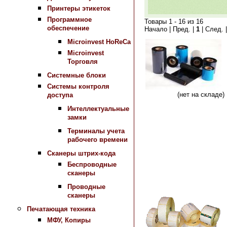
Принтеры этикеток
Программное
Товары 1 - 16 из 16
обеспечение
Начало | Пред. |
1
| След. 
Microinvest HoReCa
Microinvest
Торговля
Системные блоки
Системы контроля
Сравнить
(нет на складе
доступа
Интеллектуальные
замки
Терминалы учета
рабочего времени
Сканеры штрих-кода
Беспроводные
сканеры
Проводные
сканеры
Печатающая техника
МФУ, Копиры