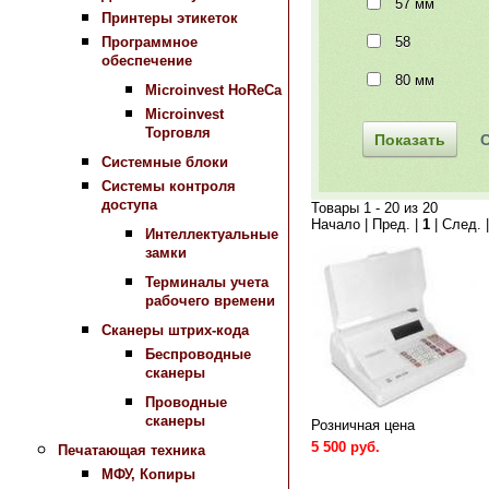
57 мм
Принтеры этикеток
58
Программное
обеспечение
80 мм
Microinvest HoReCa
Microinvest
Торговля
Системные блоки
Системы контроля
доступа
Товары 1 - 20 из 20
Начало | Пред. |
1
| След. 
Интеллектуальные
замки
Терминалы учета
рабочего времени
Сканеры штрих-кода
Беспроводные
сканеры
Проводные
сканеры
Розничная цена
5 500 руб.
Печатающая техника
МФУ, Копиры
Сравнить