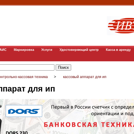
ГАИС
Маркировка
Услуги
Удостоверяющий центр
Касса в аренду
>
онтрольно-кассовая техника
кассовый аппарат для ип
ппарат для ип