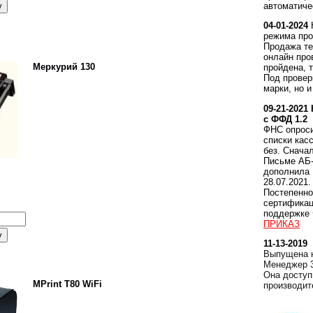
автоматиче
04-01-2024
режима про
Продажа те
онлайн про
Меркурий 130
пройдена, 
Под провер
марки, но и
09-21-2021
с ФФД 1.2
ФНС опроси
списки кас
без. Снача
Письме АБ-
дополнила
28.07.2021.
Постепенно
сертификац
поддержке 
ПРИКАЗ
11-13-2019
Выпущена н
Менеджер 3
Она доступ
MPrint T80 WiFi
производит