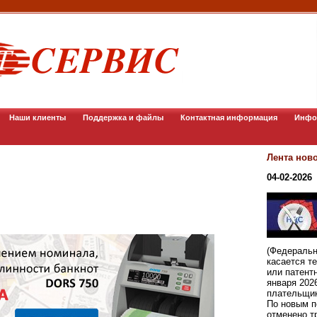
Наши клиенты
Поддержка и файлы
Контактная информация
Инфо
Лента нов
04-02-2026
(Федеральн
касается т
или патент
января 202
плательщи
По новым п
отменено т