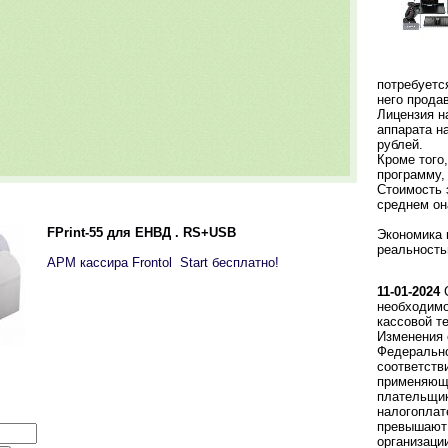
потребуетс
него прода
Лицензия н
аппарата н
рублей.
Кроме того
программу,
Стоимость 
среднем он
FPrint-55 для ЕНВД . RS+USB
Экономика 
реальность
АРМ кассира Frontol Start бесплатно!
11-01-2024
С
необходимо
кассовой т
Изменения 
Федерально
соответств
применяющи
плательщи
налогоплат
превышают 
организаци