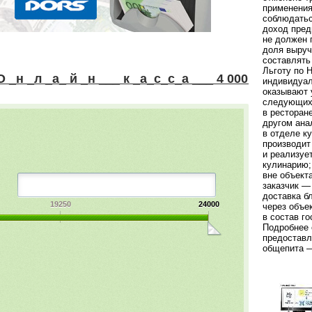
применения
соблюдать
доход пред
не должен 
доля выруч
составлять
Льготу по 
_а_ й _н ___ к _а_с_с_а ___ 4 000 ____р у б !
индивидуал
оказывают 
следующих
в ресторан
другом ана
в отделе к
производит
и реализуе
кулинарию;
вне объект
заказчик —
доставка б
19250
24000
через объе
в состав го
Подробнее 
предоставл
общепита —