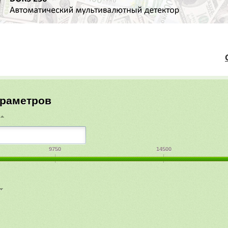
О _н _л 
араметров
9750
14500