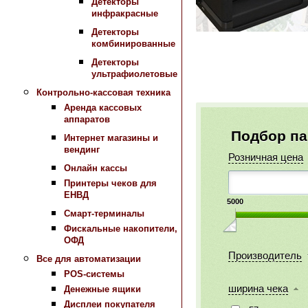
Детекторы
инфракрасные
Детекторы
комбинированные
Детекторы
ультрафиолетовые
Контрольно-кассовая техника
Аренда кассовых
аппаратов
Подбор п
Интернет магазины и
вендинг
Розничная цена
Онлайн кассы
Принтеры чеков для
ЕНВД
5000
Смарт-терминалы
Фискальные накопители,
ОФД
Производитель
Все для автоматизации
POS-системы
ширина чека
Денежные ящики
Дисплеи покупателя