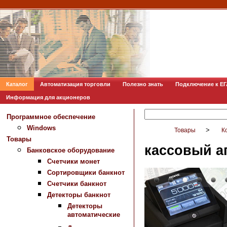
Каталог
Автоматизация торговли
Полезно знать
Подключение к Е
Информация для акционеров
Программное обеспечение
Windows
>
Товары
К
Товары
кассовый а
Банковское оборудование
Счетчики монет
Сортировщики банкнот
Счетчики банкнот
Детекторы банкнот
Детекторы
автоматические