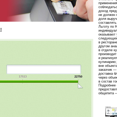
применения
соблюдать
доход пред
не должен 
доля выруч
составлять
Льготу по 
индивидуал
оказывают 
следующих
в ресторан
другом ана
в отделе к
производит
и реализуе
кулинарию;
вне объект
заказчик —
доставка б
17513
22750
через объе
в состав го
Подробнее 
предоставл
общепита —