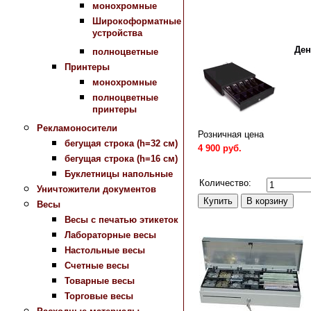
монохромные
Широкоформатные
устройства
Де
полноцветные
Принтеры
монохромные
полноцветные
принтеры
Рекламоносители
Розничная цена
бегущая строка (h=32 см)
4 900 руб.
бегущая строка (h=16 см)
Сравнить
Буклетницы напольные
Количество:
Уничтожители документов
Весы
Весы с печатью этикеток
Лабораторные весы
Настольные весы
Счетные весы
Товарные весы
Торговые весы