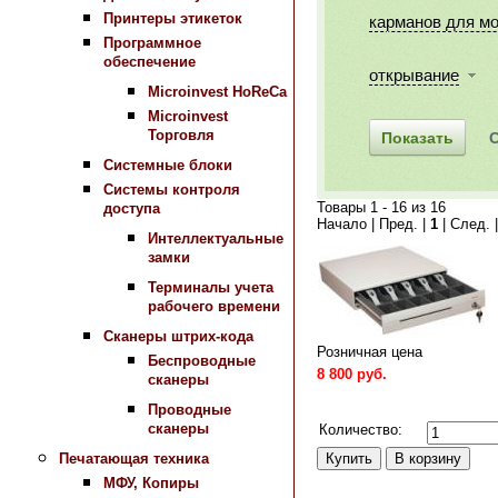
Принтеры этикеток
карманов для м
Программное
обеспечение
открывание
Microinvest HoReCa
Microinvest
Торговля
Системные блоки
Системы контроля
Товары 1 - 16 из 16
доступа
Начало | Пред. |
1
| След. 
Интеллектуальные
замки
Терминалы учета
рабочего времени
Сканеры штрих-кода
Розничная цена
Беспроводные
8 800 руб.
сканеры
Сравнить
Проводные
сканеры
Количество:
Печатающая техника
МФУ, Копиры