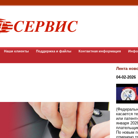
Наши клиенты
Поддержка и файлы
Контактная информация
Инфо
Лента нов
04-02-2026
(Федеральн
касается т
или патент
января 202
плательщи
По новым п
отменено т