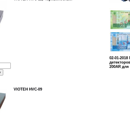
02-01-2018
детекторо
200AR для 
VIOTEH HVC-09