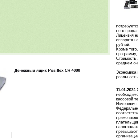
потребуетс
него прода
Лицензия н
аппарата н
рублей.
Кроме того
программу,
Стоимость 
среднем он
Денежный ящик Posiflex CR 4000
Экономика 
реальность
11-01-2024
С
необходимо
кассовой т
Изменения 
Федерально
соответств
применяющи
плательщи
налогоплат
превышают 
организаци