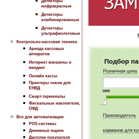
Детекторы
инфракрасные
Детекторы
комбинированные
Детекторы
ультрафиолетовые
О _н _
Контрольно-кассовая техника
Аренда кассовых
аппаратов
Подбор п
Интернет магазины и
вендинг
Розничная цена
Онлайн кассы
Принтеры чеков для
ЕНВД
1800
Смарт-терминалы
Фискальные накопители,
ОФД
Производитель
Все для автоматизации
POS-системы
карманов для к
Денежные ящики
Дисплеи покупателя