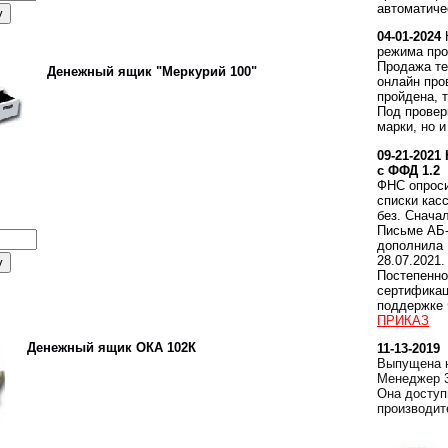
автоматиче
04-01-2024
режима про
Продажа те
Денежный ящик "Меркурий 100"
онлайн про
пройдена, 
Под провер
марки, но и
09-21-2021
с ФФД 1.2
ФНС опроси
списки кас
без. Снача
Письме АБ-
дополнила
28.07.2021.
Постепенно
сертификац
поддержке 
ПРИКАЗ
Денежный ящик ОКА 102К
11-13-2019
Выпущена н
Менеджер 3
Она доступ
производит