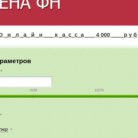
л _а_ й _н ___ к _а_с_с_а ___ 4 000 ____р у б !
араметров
7038
12275
упюр