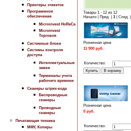
Принтеры этикеток
Программное
Товары 1 - 12 из 12
обеспечение
Начало | Пред. |
1
| След. 
Microinvest HoReCa
Microinvest
Торговля
Розничная цена
Системные блоки
11 900 руб.
Системы контроля
доступа
Сравнить
Интеллектуальные
Количество:
замки
Терминалы учета
рабочего времени
Сканеры штрих-кода
Беспроводные
сканеры
Розничная цена
Проводные
0 руб.
сканеры
Сравнить
Печатающая техника
Количество:
МФУ, Копиры