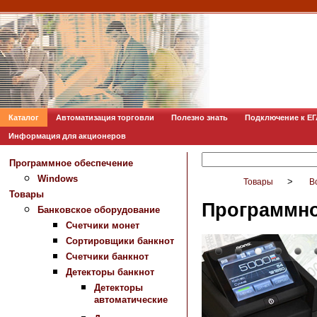
Каталог
Автоматизация торговли
Полезно знать
Подключение к Е
Информация для акционеров
Программное обеспечение
Windows
>
Товары
В
Товары
Программно
Банковское оборудование
Счетчики монет
Сортировщики банкнот
Счетчики банкнот
Детекторы банкнот
Детекторы
автоматические