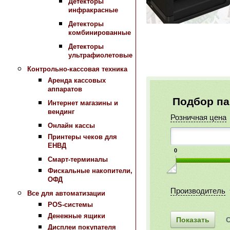
Детекторы
инфракрасные
Детекторы
комбинированные
Детекторы
ультрафиолетовые
Контрольно-кассовая техника
Аренда кассовых
аппаратов
Подбор п
Интернет магазины и
вендинг
Розничная цена
Онлайн кассы
Принтеры чеков для
ЕНВД
0
Смарт-терминалы
Фискальные накопители,
ОФД
Производитель
Все для автоматизации
POS-системы
Денежные ящики
Дисплеи покупателя