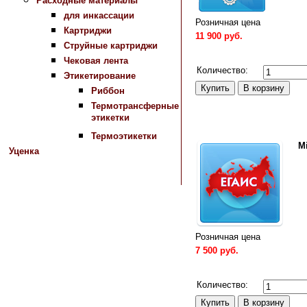
Расходные материалы
для инкассации
Розничная цена
Картриджи
11 900 руб.
Струйные картриджи
Сравнить
Чековая лента
Количество:
Этикетирование
Риббон
Термотрансферные
этикетки
Термоэтикетки
M
Уценка
Розничная цена
7 500 руб.
Сравнить
Количество: