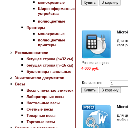
монохромные
Широкоформатные
устройства
полноцветные
Принтеры
Microi
монохромные
полноцветные
Для п
карт 
принтеры
Рекламоносители
бегущая строка (h=32 см)
Розничная цена
бегущая строка (h=16 см)
4 000 руб.
Буклетницы напольные
Сравнить
Уничтожители документов
Количество:
Весы
Весы с печатью этикеток
Лабораторные весы
Настольные весы
Micro
Счетные весы
Для ц
Товарные весы
мобил
Торговые весы