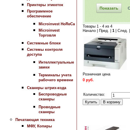
Принтеры этикеток
Программное
обеспечение
Microinvest HoReCa
Товары 1 - 4 из 4
Microinvest
Начало | Пред. |
1
| След. 
Торговля
Системные блоки
Системы контроля
доступа
Интеллектуальные
замки
Розничная цена
Терминалы учета
0 руб.
рабочего времени
Сканеры штрих-кода
Сравнить
Беспроводные
Количество:
сканеры
Проводные
сканеры
Печатающая техника
МФУ, Копиры