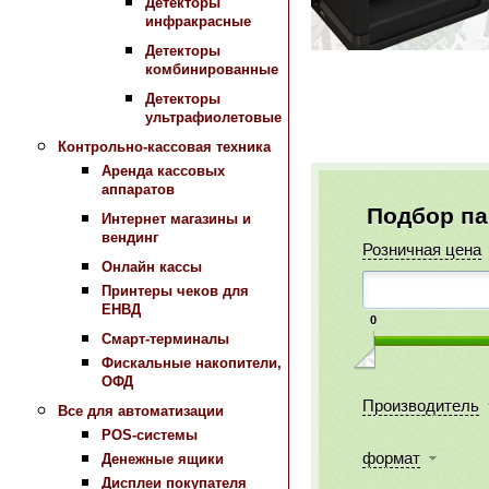
Детекторы
инфракрасные
Детекторы
комбинированные
Детекторы
ультрафиолетовые
Контрольно-кассовая техника
Аренда кассовых
аппаратов
Подбор п
Интернет магазины и
вендинг
Розничная цена
Онлайн кассы
Принтеры чеков для
ЕНВД
0
Смарт-терминалы
Фискальные накопители,
ОФД
Производитель
Все для автоматизации
POS-системы
формат
Денежные ящики
Дисплеи покупателя