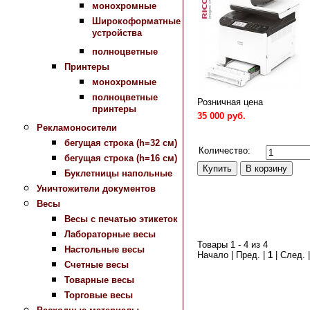
монохромные
Широкоформатные
устройства
полноцветные
Принтеры
монохромные
полноцветные
Розничная цена
принтеры
35 000 руб.
Рекламоносители
Сравнить
бегущая строка (h=32 см)
Количество:
бегущая строка (h=16 см)
Буклетницы напольные
Уничтожители документов
Весы
Весы с печатью этикеток
Лабораторные весы
Товары 1 - 4 из 4
Настольные весы
Начало | Пред. |
1
| След. 
Счетные весы
Товарные весы
Торговые весы