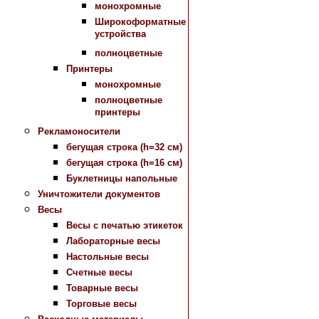
монохромные
Широкоформатные
устройства
полноцветные
Принтеры
монохромные
полноцветные
принтеры
Рекламоносители
бегущая строка (h=32 см)
бегущая строка (h=16 см)
Буклетницы напольные
Уничтожители документов
Весы
Весы с печатью этикеток
Лабораторные весы
Настольные весы
Счетные весы
Товарные весы
Торговые весы