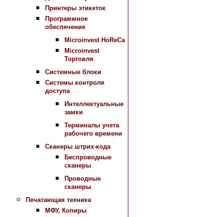
Принтеры этикеток
Программное
обеспечение
Microinvest HoReCa
Microinvest
Торговля
Системные блоки
Системы контроля
доступа
Интеллектуальные
замки
Терминалы учета
рабочего времени
Сканеры штрих-кода
Беспроводные
сканеры
Проводные
сканеры
Печатающая техника
МФУ, Копиры