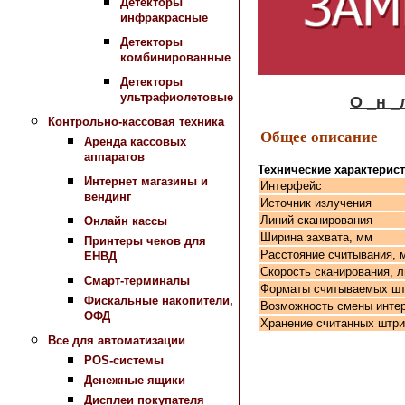
Детекторы
инфракрасные
Детекторы
комбинированные
Детекторы
ультрафиолетовые
О _н _л _а_
Контрольно-кассовая техника
Общее описание
Аренда кассовых
аппаратов
Технические характерис
Интернет магазины и
Интерфейс
вендинг
Источник излучения
Линий сканирования
Онлайн кассы
Ширина захвата, мм
Принтеры чеков для
Расстояние считывания, 
ЕНВД
Скорость сканирования, л
Смарт-терминалы
Форматы считываемых шт
Фискальные накопители,
Возможность смены инте
ОФД
Хранение считанных штр
Все для автоматизации
POS-системы
Денежные ящики
Дисплеи покупателя