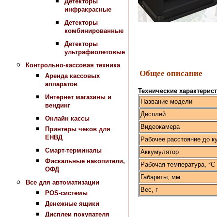
Детекторы
инфракрасные
Детекторы
комбинированные
Детекторы
ультрафиолетовые
Контрольно-кассовая техника
Общее описание
Аренда кассовых
аппаратов
Технические характерис
Интернет магазины и
Название модели
вендинг
Дисплей
Онлайн кассы
Видеокамера
Принтеры чеков для
ЕНВД
Рабочее расстояние до к
Смарт-терминалы
Аккумулятор
Фискальные накопители,
Рабочая температура, °С
ОФД
Габариты, мм
Все для автоматизации
Вес, 
POS-системы
Денежные ящики
Дисплеи покупателя