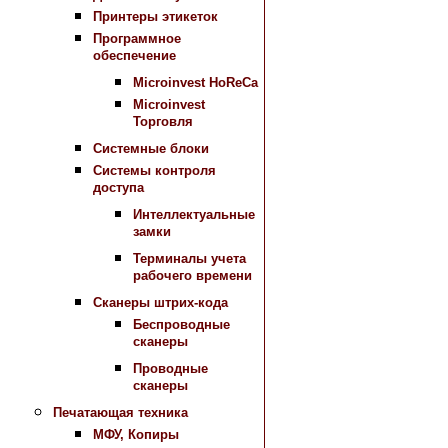
Принтеры этикеток
Программное
обеспечение
Microinvest HoReCa
Microinvest
Торговля
Системные блоки
Системы контроля
доступа
Интеллектуальные
замки
Терминалы учета
рабочего времени
Сканеры штрих-кода
Беспроводные
сканеры
Проводные
сканеры
Печатающая техника
МФУ, Копиры