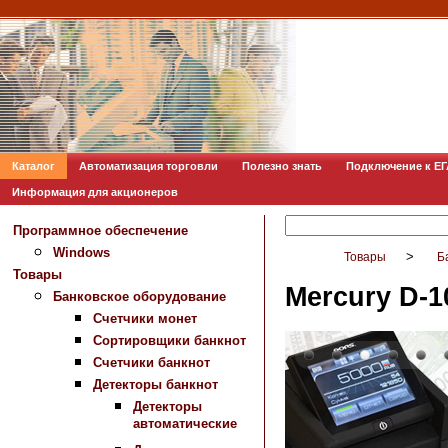
Каталог
Автоматизация торговли
Полезно знать
Подключение к Е
Информация для акционеров
Программное обеспечение
Windows
>
Товары
Б
Товары
Mercury D-1
Банковское оборудование
Счетчики монет
Сортировщики банкнот
Счетчики банкнот
Детекторы банкнот
Детекторы
автоматические