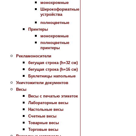
монохромные
Широкоформатные
устройства
полноцветные
Принтеры
монохромные
полноцветные
принтеры
Рекламоносители
бегущая строка (h=32 см)
бегущая строка (h=16 см)
Буклетницы напольные
Уничтожители документов
Весы
Весы с печатью этикеток
Лабораторные весы
Настольные весы
Счетные весы
Товарные весы
Торговые весы