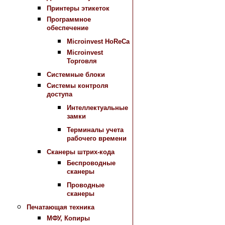
Принтеры этикеток
Программное
обеспечение
Microinvest HoReCa
Microinvest
Торговля
Системные блоки
Системы контроля
доступа
Интеллектуальные
замки
Терминалы учета
рабочего времени
Сканеры штрих-кода
Беспроводные
сканеры
Проводные
сканеры
Печатающая техника
МФУ, Копиры