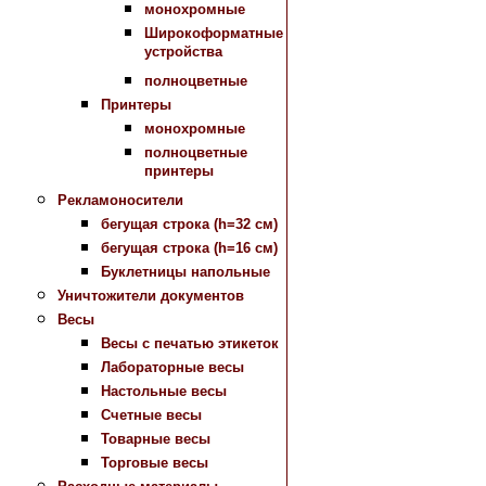
монохромные
Широкоформатные
устройства
полноцветные
Принтеры
монохромные
полноцветные
принтеры
Рекламоносители
бегущая строка (h=32 см)
бегущая строка (h=16 см)
Буклетницы напольные
Уничтожители документов
Весы
Весы с печатью этикеток
Лабораторные весы
Настольные весы
Счетные весы
Товарные весы
Торговые весы