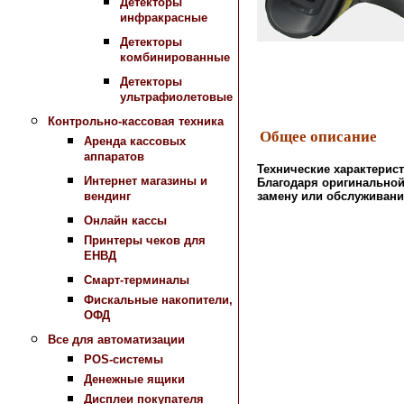
Детекторы
инфракрасные
Детекторы
комбинированные
Детекторы
ультрафиолетовые
Контрольно-кассовая техника
Общее описание
Аренда кассовых
аппаратов
Технические характерис
Интернет магазины и
Благодаря оригинальной
замену или обслуживани
вендинг
Онлайн кассы
Принтеры чеков для
ЕНВД
Смарт-терминалы
Фискальные накопители,
ОФД
Все для автоматизации
POS-системы
Денежные ящики
Дисплеи покупателя