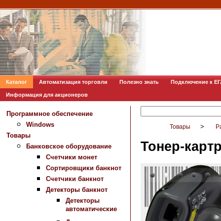
Каталог
Автоматизация торговли
Полезно знать
Подключение к Е
Информация для акционеров
Программное обеспечение
Windows
>
Товары
Р
Товары
Тонер-карт
Банковское оборудование
Счетчики монет
Сортировщики банкнот
Счетчики банкнот
Детекторы банкнот
Детекторы
автоматические