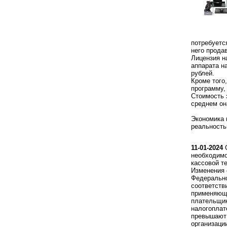
потребуетс
него прода
Лицензия н
аппарата н
рублей.
Кроме того
программу,
Стоимость 
среднем он
Экономика 
реальность
11-01-2024
С
необходимо
кассовой т
Изменения 
Федерально
соответств
применяющи
плательщи
налогоплат
превышают 
организаци