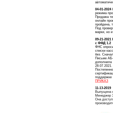
автоматиче
04-01-2024
режима про
Продажа те
онлайн про
пройдена, 
Под провер
марки, но и
09-21-2021
с ФФД 1.2
ФНС опроси
списки кас
без. Снача
Письме АБ-
дополнила
28.07.2021.
Постепенно
сертификац
поддержке 
ПРИКАЗ
11-13-2019
Выпущена н
Менеджер 3
Она доступ
производит