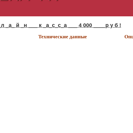
_а_ й _н ___ к _а_с_с_а ___ 4 000 ____р у б !
Технические данные
Опц