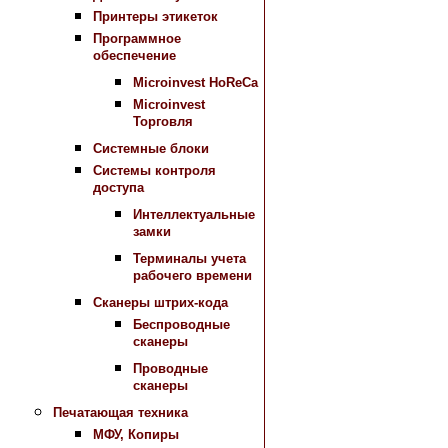
Принтеры этикеток
Программное
обеспечение
Microinvest HoReCa
Microinvest
Торговля
Системные блоки
Системы контроля
доступа
Интеллектуальные
замки
Терминалы учета
рабочего времени
Сканеры штрих-кода
Беспроводные
сканеры
Проводные
сканеры
Печатающая техника
МФУ, Копиры