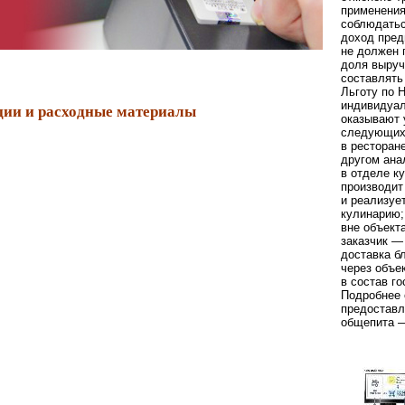
применения
соблюдать
доход пред
не должен 
доля выруч
составлять
Льготу по 
индивидуал
ии и расходные материалы
оказывают 
следующих
в ресторан
другом ана
в отделе к
производит
и реализуе
кулинарию;
вне объект
заказчик —
доставка б
через объе
в состав го
Подробнее 
предоставл
общепита —