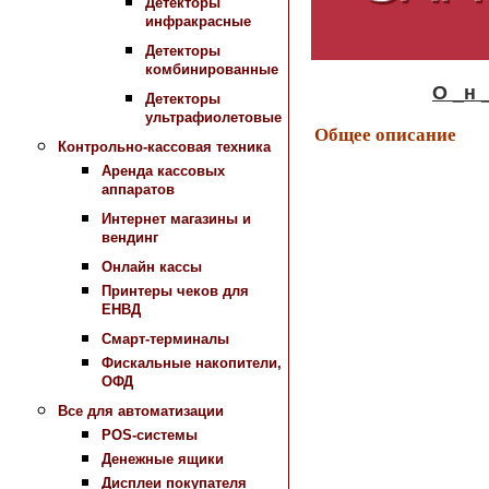
Детекторы
инфракрасные
Детекторы
комбинированные
О _н _л 
Детекторы
ультрафиолетовые
Общее описание
Контрольно-кассовая техника
Аренда кассовых
аппаратов
Интернет магазины и
вендинг
Онлайн кассы
Принтеры чеков для
ЕНВД
Смарт-терминалы
Фискальные накопители,
ОФД
Все для автоматизации
POS-системы
Денежные ящики
Дисплеи покупателя