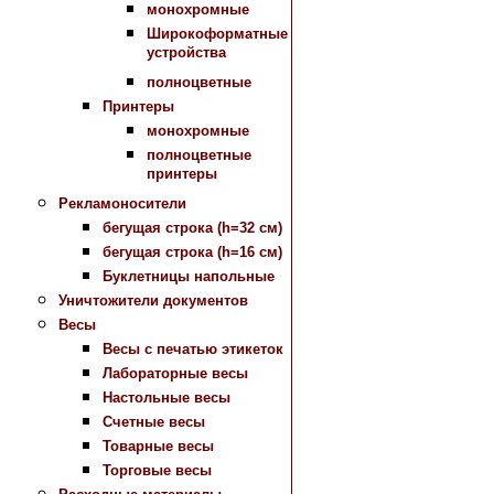
монохромные
Широкоформатные
устройства
полноцветные
Принтеры
монохромные
полноцветные
принтеры
Рекламоносители
бегущая строка (h=32 см)
бегущая строка (h=16 см)
Буклетницы напольные
Уничтожители документов
Весы
Весы с печатью этикеток
Лабораторные весы
Настольные весы
Счетные весы
Товарные весы
Торговые весы