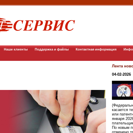
Наши клиенты
Поддержка и файлы
Контактная информация
Инфо
Лента нов
04-02-2026
(Федеральн
касается т
или патент
января 202
плательщи
По новым п
отменено т