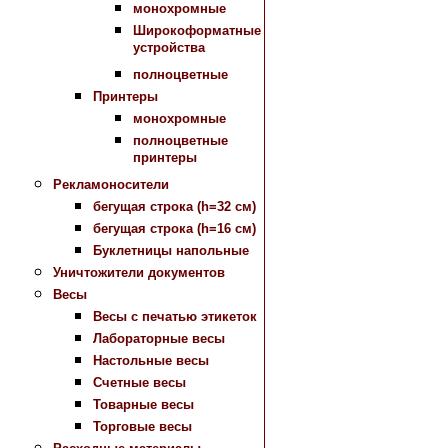
монохромные
Широкоформатные
устройства
полноцветные
Принтеры
монохромные
полноцветные
принтеры
Рекламоносители
бегущая строка (h=32 см)
бегущая строка (h=16 см)
Буклетницы напольные
Уничтожители документов
Весы
Весы с печатью этикеток
Лабораторные весы
Настольные весы
Счетные весы
Товарные весы
Торговые весы