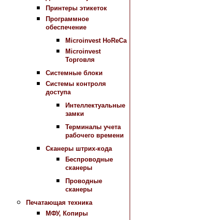
Принтеры этикеток
Программное
обеспечение
Microinvest HoReCa
Microinvest
Торговля
Системные блоки
Системы контроля
доступа
Интеллектуальные
замки
Терминалы учета
рабочего времени
Сканеры штрих-кода
Беспроводные
сканеры
Проводные
сканеры
Печатающая техника
МФУ, Копиры