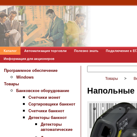
Каталог
Автоматизация торговли
Полезно знать
Подключение к Е
Информация для акционеров
Программное обеспечение
Windows
>
Товары
В
Товары
Напольные
Банковское оборудование
Счетчики монет
Сортировщики банкнот
Счетчики банкнот
Детекторы банкнот
Детекторы
автоматические