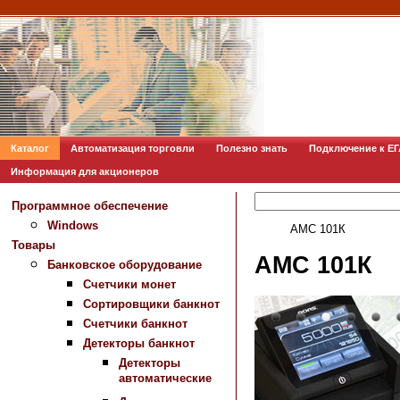
Каталог
Автоматизация торговли
Полезно знать
Подключение к Е
Информация для акционеров
Программное обеспечение
Windows
АМС 101К
Товары
АМС 101К
Банковское оборудование
Счетчики монет
Сортировщики банкнот
Счетчики банкнот
Детекторы банкнот
Детекторы
автоматические