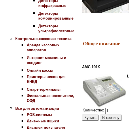
Детекторы
инфракрасные
Детекторы
комбинированные
Детекторы
ультрафиолетовые
Контрольно-кассовая техника
Общее описание
Аренда кассовых
аппаратов
Интернет магазины и
вендинг
АМС 101К
Онлайн кассы
Принтеры чеков для
ЕНВД
Смарт-терминалы
Фискальные накопители,
ОФД
Все для автоматизации
Количество:
POS-системы
Денежные ящики
Дисплеи покупателя