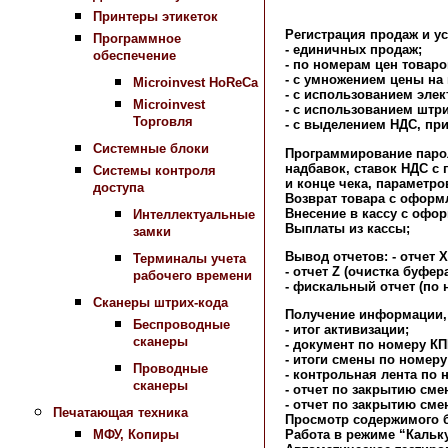
Принтеры этикеток
Регистрация продаж и ус
Программное
- единичных продаж;
обеспечение
- по номерам цен товаров
- с умножением цены на
Microinvest HoReCa
- с использованием эле
Microinvest
- с использованием штр
Торговля
- с выделением НДС, пр
Системные блоки
Программирование парол
надбавок, ставок НДС с
Системы контроля
и конце чека, параметро
доступа
Возврат товара с оформ
Внесение в кассу с офо
Интеллектуальные
Выплаты из кассы;
замки
Вывод отчетов: - отчет Х
Терминалы учета
- отчет Z (очистка буфе
рабочего времени
- фискальный отчет (по
Сканеры штрих-кода
Получение информации,
Беспроводные
- итог активизации;
сканеры
- документ по номеру КП
- итоги смены по номер
Проводные
- контрольная лента по 
сканеры
- отчет по закрытию сме
- отчет по закрытию сме
Печатающая техника
Просмотр содержимого 
МФУ, Копиры
Работа в режиме “Кальк