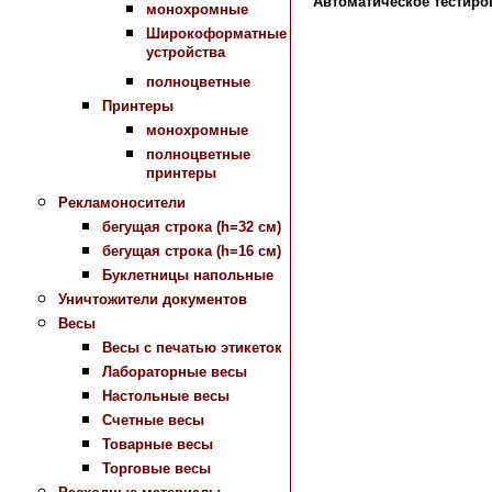
Автоматическое тестиро
монохромные
Широкоформатные
устройства
полноцветные
Принтеры
монохромные
полноцветные
принтеры
Рекламоносители
бегущая строка (h=32 см)
бегущая строка (h=16 см)
Буклетницы напольные
Уничтожители документов
Весы
Весы с печатью этикеток
Лабораторные весы
Настольные весы
Счетные весы
Товарные весы
Торговые весы