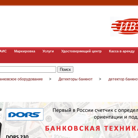
ГАИС
Маркировка
Услуги
Удостоверяющий центр
Касса в аренду
>
>
анковское оборудование
Детекторы банкнот
детектор банкно