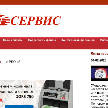
Наши клиенты
Поддержка и файлы
Контактная информация
Инфо
Лента нов
04-02-2026
>
PRO 4S
т
(Федеральн
касается т
или патент
января 202
плательщи
По новым п
отменено т