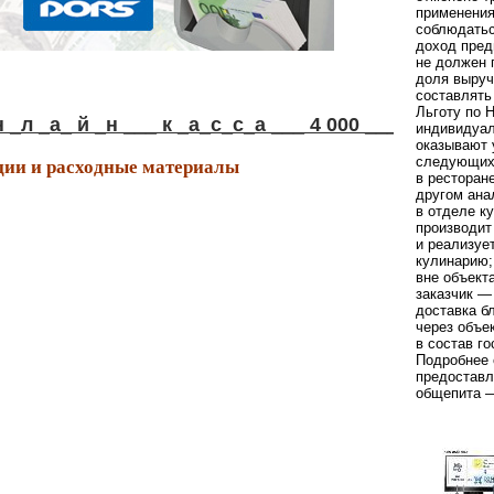
применения
соблюдать
доход пред
не должен 
доля выруч
составлять
Льготу по 
_а_ й _н ___ к _а_с_с_а ___ 4 000 ____р у б !
индивидуал
оказывают 
ии и расходные материалы
следующих
в ресторан
другом ана
в отделе к
производит
и реализуе
кулинарию;
вне объект
заказчик —
доставка б
через объе
в состав го
Подробнее 
предоставл
общепита —