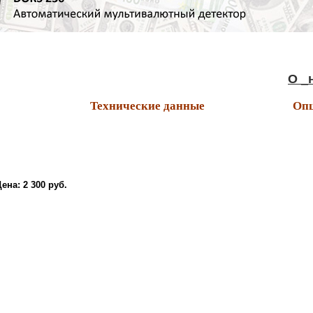
О _н _л 
Технические данные
Опц
Цена:
2 300 руб.