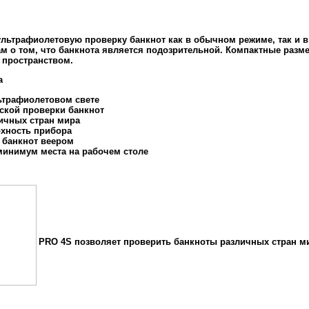
 ультрафиолетовую проверку банкнот как в обычном режиме, так и
ам о том, что банкнота является подозрительной. Компактные разм
 пространством.
а
льтрафиолетовом свете
ской проверки банкнот
личных стран мира
рхность прибора
 банкнот веером
 минимум места на рабочем столе
PRO 4S позволяет проверить банкноты различных стран м