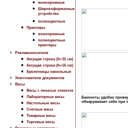
монохромные
Широкоформатные
устройства
полноцветные
Принтеры
монохромные
полноцветные
принтеры
Рекламоносители
бегущая строка (h=32 см)
бегущая строка (h=16 см)
Буклетницы напольные
Уничтожители документов
Весы
Весы с печатью этикеток
Лабораторные весы
Банкноты удобно провер
обнаруживает себя при 
Настольные весы
Счетные весы
Товарные весы
Торговые весы