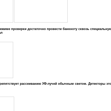
ежиме проверки достаточно провести банкноту сквозь специальну
ал
репятствует рассеиванию УФ-лучей обычным светом. Детекторы эт