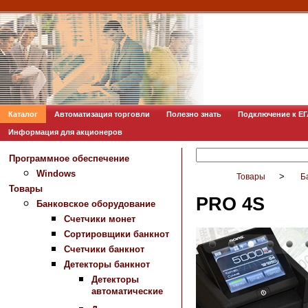
Каталог
Автоматизация торговли
Полезно знать
Подключение к Е
Информация для акционеров
Программное обеспечение
Windows
>
Товары
Б
Товары
PRO 4S
Банковское оборудование
Счетчики монет
Сортировщики банкнот
Счетчики банкнот
Детекторы банкнот
Детекторы
автоматические