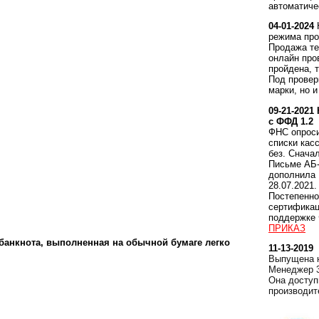
автоматиче
04-01-2024
режима про
Продажа те
онлайн про
пройдена, 
Под провер
марки, но и
09-21-2021
с ФФД 1.2
ФНС опроси
списки кас
без. Снача
Письме АБ-
дополнила
28.07.2021.
Постепенно
сертификац
поддержке 
ПРИКАЗ
 банкнота, выполненная на обычной бумаге легко
11-13-2019
Выпущена н
Менеджер 3
Она доступ
производит