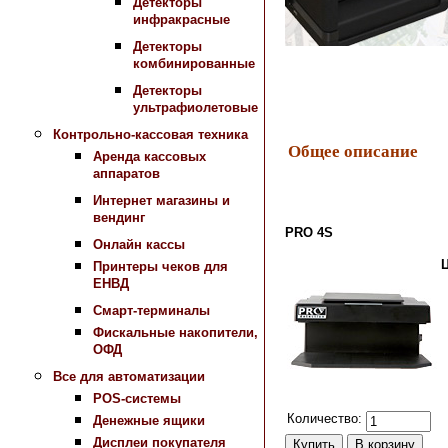
Детекторы
инфракрасные
Детекторы
комбинированные
Детекторы
ультрафиолетовые
Контрольно-кассовая техника
Общее описание
Аренда кассовых
аппаратов
Интернет магазины и
вендинг
PRO 4S
Онлайн кассы
Принтеры чеков для
ЕНВД
Смарт-терминалы
Фискальные накопители,
ОФД
Все для автоматизации
POS-системы
Количество:
Денежные ящики
Дисплеи покупателя