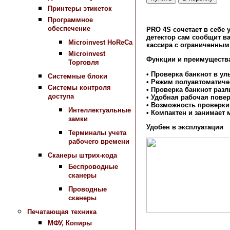
Принтеры этикеток
Программное
обеспечение
PRO 4S сочетает в себе
детектор сам сообщит в
Microinvest HoReCa
кассира с ограниченным
Microinvest
Функции и преимуществ
Торговля
• Проверка банкнот в у
Системные блоки
• Режим полуавтоматиче
Системы контроля
• Проверка банкнот раз
доступа
• Удобная рабочая пове
• Возможность проверки
Интеллектуальные
• Компактен и занимает
замки
Удобен в эксплуатации
Терминалы учета
рабочего времени
Сканеры штрих-кода
Беспроводные
сканеры
Проводные
сканеры
Печатающая техника
МФУ, Копиры