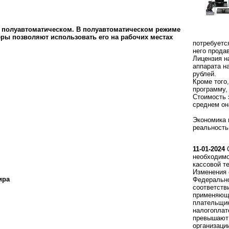
 в полуавтоматическом. В полуавтоматическом режиме
еры позволяют использовать его на рабочих местах
потребуетс
него прода
Лицензия н
аппарата н
рублей.
Кроме того
программу,
Стоимость 
среднем он
Экономика 
реальность
11-01-2024
С
необходимо
кассовой т
Изменения 
ира
Федерально
соответств
применяющи
плательщи
налогоплат
превышают 
организаци