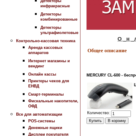
Детекторы
инфракрасные
Детекторы
комбинированные
Детекторы
ультрафиолетовые
О _н _л _а_
Контрольно-кассовая техника
Аренда кассовых
Общее описание
аппаратов
Интернет магазины и
вендинг
Онлайн кассы
MERCURY CL-600 - беспр
Принтеры чеков для
ЕНВД
Смарт-терминалы
Фискальные накопители,
ОФД
Количество:
Все для автоматизации
POS-системы
Денежные ящики
Дисплеи покупателя