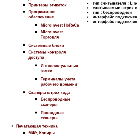
тип считывателя : Lin
Принтеры этикеток
считываемые штрих к
Программное
тип : беспроводной
обеспечение
интерфейс подключени
интерфейс подключен
Microinvest HoReCa
Microinvest
Торговля
Назад в раздел
Системные блоки
Системы контроля
доступа
Интеллектуальные
замки
Терминалы учета
рабочего времени
Сканеры штрих-кода
Беспроводные
сканеры
Проводные
сканеры
Печатающая техника
МФУ, Копиры