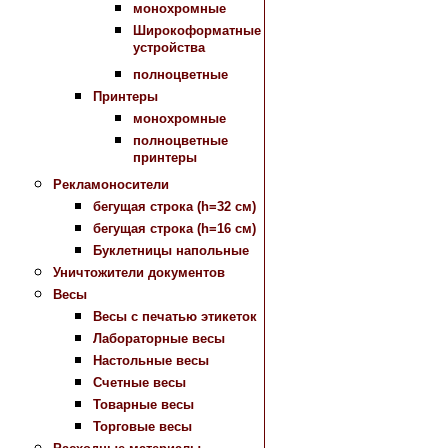
монохромные
Широкоформатные
устройства
полноцветные
Принтеры
монохромные
полноцветные
принтеры
Рекламоносители
бегущая строка (h=32 см)
бегущая строка (h=16 см)
Буклетницы напольные
Уничтожители документов
Весы
Весы с печатью этикеток
Лабораторные весы
Настольные весы
Счетные весы
Товарные весы
Торговые весы