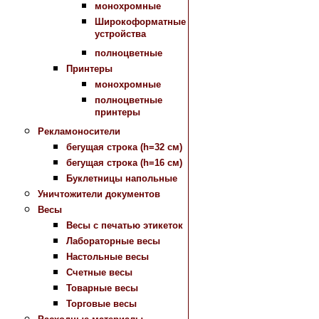
монохромные
Широкоформатные
устройства
полноцветные
Принтеры
монохромные
полноцветные
принтеры
Рекламоносители
бегущая строка (h=32 см)
бегущая строка (h=16 см)
Буклетницы напольные
Уничтожители документов
Весы
Весы с печатью этикеток
Лабораторные весы
Настольные весы
Счетные весы
Товарные весы
Торговые весы