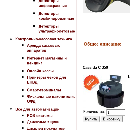
Детекторы
инфракрасные
Детекторы
комбинированные
Детекторы
ультрафиолетовые
Контрольно-кассовая техника
Общее описание
Аренда кассовых
аппаратов
Интернет магазины и
вендинг
Cassida C 350
Онлайн кассы
Принтеры чеков для
ЕНВД
Смарт-терминалы
Фискальные накопители,
ОФД
Все для автоматизации
Количество:
POS-системы
Денежные ящики
Дисплеи покупателя