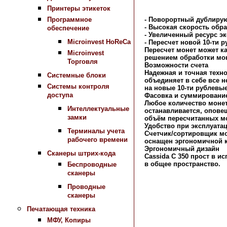
Принтеры этикеток
Программное
-
Поворортный дублиру
- Высокая скорость обр
обеспечение
- Увеличенный ресурс э
Microinvest HoReCa
- Пересчет новой 10-ти 
Пересчет монет может к
Microinvest
решением обработки мон
Торговля
Возможности счета
Надежная и точная техно
Системные блоки
объединяет в себе все 
Системы контроля
на новые 10-ти рублевы
доступа
Фасовка и суммировани
Любое количество монет
Интеллектуальные
останавливается, опове
замки
объём пересчитанных мо
Удобство при эксплуата
Терминалы учета
Счетчик/сортировщик мо
рабочего времени
оснащен эргономичной к
Эргономичный дизайн
Сканеры штрих-кода
Cassida C 350 прост в 
в общее пространство.
Беспроводные
сканеры
Проводные
Назад в раздел
сканеры
Печатающая техника
МФУ, Копиры