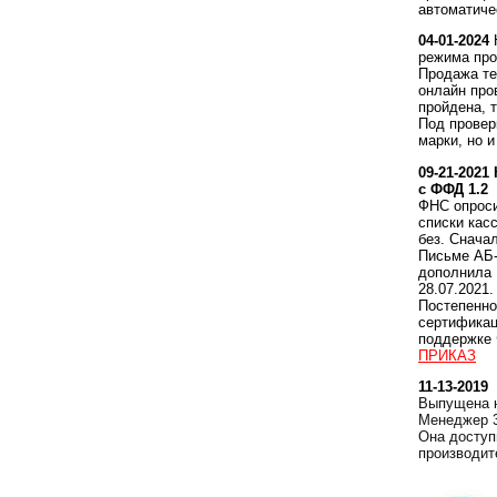
автоматиче
04-01-2024
режима про
Продажа те
онлайн про
пройдена, 
Под провер
марки, но и
09-21-2021
с ФФД 1.2
ФНС опроси
списки кас
без. Снача
Письме АБ-
дополнила
28.07.2021.
Постепенно
сертификац
поддержке 
ПРИКАЗ
11-13-2019
Выпущена н
Менеджер 3
Она доступ
производит