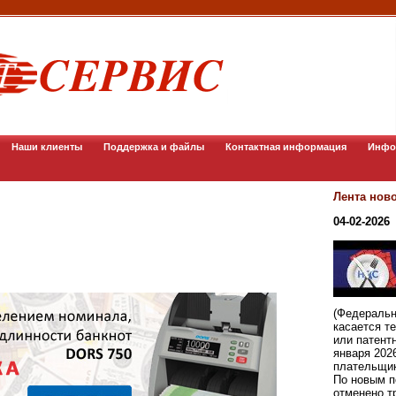
Наши клиенты
Поддержка и файлы
Контактная информация
Инфо
Лента нов
04-02-2026
(Федеральн
касается т
или патент
января 202
плательщи
По новым п
отменено т