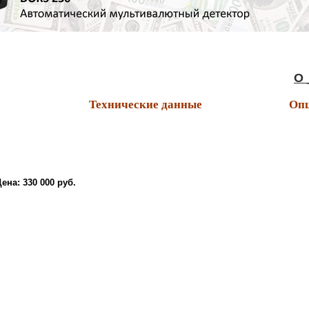
О _н _
Технические данные
Опц
Цена:
330 000 руб.