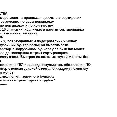
СТВА
змера монет в процессе пересчета и сортировки
новременно по всем номиналам
по номиналам и по количеству
 10 значений, хранимых в памяти сортировщика
 отключения питания)
MR
ных, поврежденных и подозрительных монет
грузочный бункер большой вместимости
ратор в загрузочном бункере для очистки монет
ора до попадания в тракт сортировщика
изму счета. Быстрое извлечение гнутой монеты без
а
лючения к ПК* и вывода результатов, обновления ПО
тер с конфигурацией отчета по каждому номиналу
я монет
заполнения приемного бункера
 монет и транспортных трубок*
мени