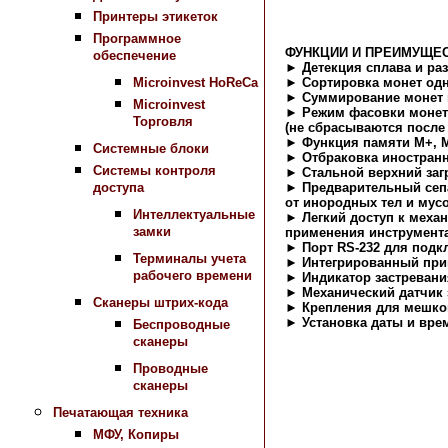
Принтеры этикеток
Программное
ФУНКЦИИ И ПРЕИМУЩЕ
обеспечение
► Детекция сплава и ра
Microinvest HoReCa
► Сортировка монет од
► Суммирование монет 
Microinvest
► Режим фасовки монет:
Торговля
(не сбрасываются после
► Функция памяти М+, 
Системные блоки
► Отбраковка иностран
Системы контроля
► Стальной верхний за
доступа
► Предварительный сепа
от инородных тел и мус
Интеллектуальные
► Легкий доступ к механ
замки
применения инструмент
► Порт RS-232 для подк
Терминалы учета
► Интегрированный прин
рабочего времени
► Индикатор застревани
► Механический датчик 
Сканеры штрих-кода
► Крепления для мешков
► Установка даты и вре
Беспроводные
сканеры
Назад в раздел
Проводные
сканеры
Печатающая техника
МФУ, Копиры