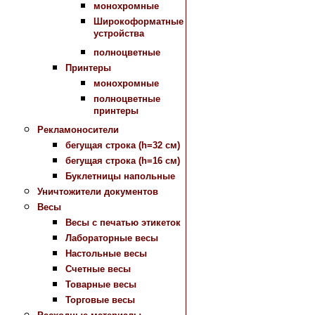
монохромные
Широкоформатные
устройства
полноцветные
Принтеры
монохромные
полноцветные
принтеры
Рекламоносители
бегущая строка (h=32 см)
бегущая строка (h=16 см)
Буклетницы напольные
Уничтожители документов
Весы
Весы с печатью этикеток
Лабораторные весы
Настольные весы
Счетные весы
Товарные весы
Торговые весы