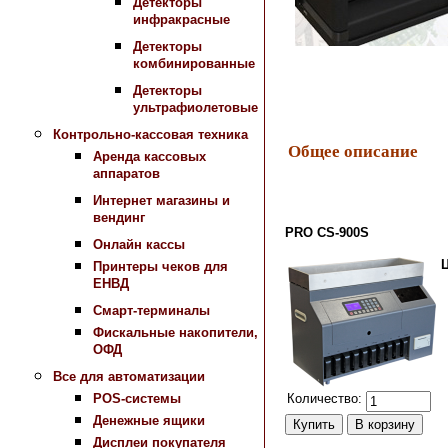
Детекторы
инфракрасные
Детекторы
комбинированные
Детекторы
ультрафиолетовые
Контрольно-кассовая техника
Общее описание
Аренда кассовых
аппаратов
Интернет магазины и
вендинг
PRO CS-900S
Онлайн кассы
Принтеры чеков для
ЕНВД
Смарт-терминалы
Фискальные накопители,
ОФД
Все для автоматизации
Количество:
POS-системы
Денежные ящики
Дисплеи покупателя