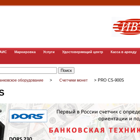
ГАИС
Маркировка
Услуги
Удостоверяющий центр
Касса в аренду
>
>
PRO CS-900S
анковское оборудование
Счетчики монет
S