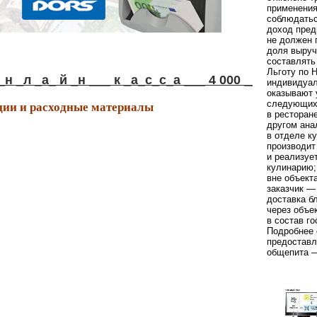
применения
соблюдать
доход пред
не должен 
доля выруч
составлять
Льготу по 
л _а_ й _н ___ к _а_с_с_а ___ 4 000 ____р у б !
индивидуал
оказывают 
ии и расходные материалы
следующих
в ресторан
другом ана
в отделе к
производит
и реализуе
кулинарию;
вне объект
заказчик —
доставка б
через объе
в состав го
Подробнее 
предоставл
общепита —