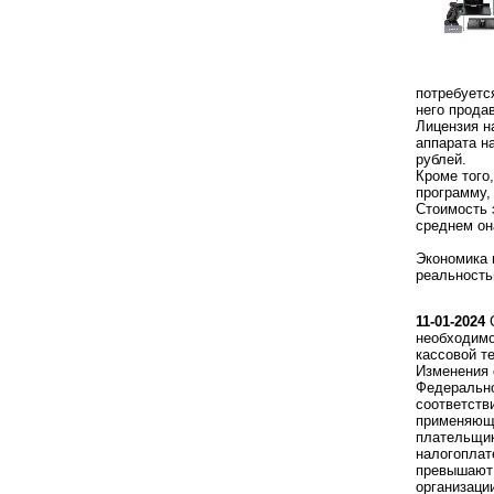
потребуетс
него прода
Лицензия н
аппарата н
рублей.
Кроме того
программу,
Стоимость 
среднем он
Экономика 
реальность
11-01-2024
С
необходимо
кассовой т
Изменения 
Федерально
соответств
применяющи
плательщи
налогоплат
превышают 
организаци